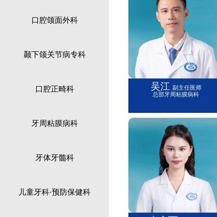
口腔颌面外科
颞下颌关节病专科
吴江
副主任医师
口腔正畸科
总部牙周粘膜病科
牙周粘膜病科
牙体牙髓科
儿童牙科·预防保健科